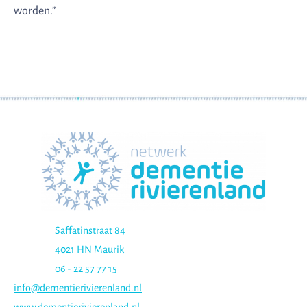
worden.”
Saffatinstraat 84
4021 HN Maurik
06 - 22 57 77 15
info@dementierivierenland.nl
www.dementierivierenland.nl