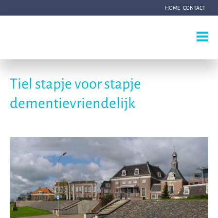
HOME
CONTACT
Tiel stapje voor stapje
dementievriendelijk