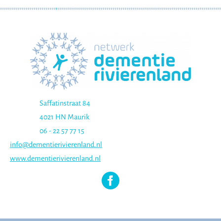
Saffatinstraat 84
4021 HN Maurik
06 - 22 57 77 15
info@dementierivierenland.nl
www.dementierivierenland.nl